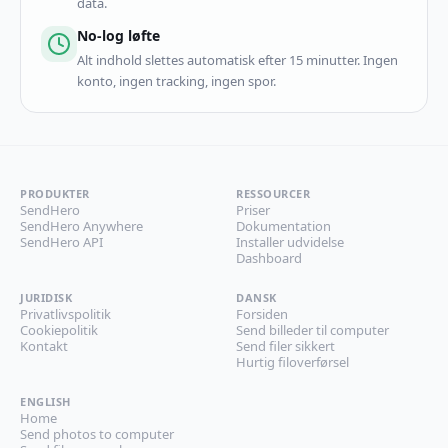
data.
No-log løfte
Alt indhold slettes automatisk efter 15 minutter. Ingen
konto, ingen tracking, ingen spor.
PRODUKTER
RESSOURCER
SendHero
Priser
SendHero Anywhere
Dokumentation
SendHero API
Installer udvidelse
Dashboard
JURIDISK
DANSK
Privatlivspolitik
Forsiden
Cookiepolitik
Send billeder til computer
Kontakt
Send filer sikkert
Hurtig filoverførsel
ENGLISH
Home
Send photos to computer