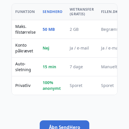
WETRANSFER
FUNKTION
SENDHERO
FILEN.DK
(GRATIS)
Maks.
50 MB
2 GB
Begrænset
filstørrelse
Konto
Nej
Ja / e-mail
Ja / e-mail
påkrævet
Auto-
15 min
7 dage
Manuelt
sletning
100%
Privatliv
Sporet
Sporet
anonymt
Åbn SendHero