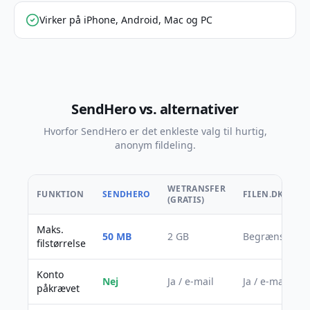
Virker på iPhone, Android, Mac og PC
SendHero vs. alternativer
Hvorfor SendHero er det enkleste valg til hurtig,
anonym fildeling.
WETRANSFER
FUNKTION
SENDHERO
FILEN.DK
(GRATIS)
Maks.
50 MB
2 GB
Begrænset
filstørrelse
Konto
Nej
Ja / e-mail
Ja / e-mail
påkrævet